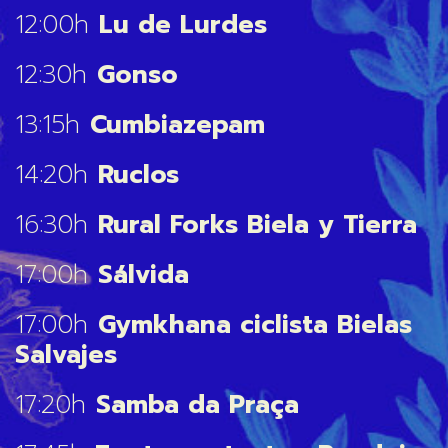
12:00h
Lu de Lurdes
12:30h
Gonso
13:15h
Cumbiazepam
14:20h
Ruclos
16:30h
Rural Forks Biela y Tierra
17:00h
Sálvida
17:00h
Gymkhana ciclista Bielas
Salvajes
17:20h
Samba da Praça