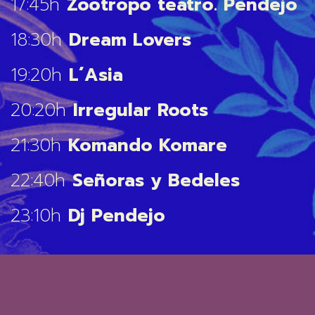
17:45h
Zootropo teatro. Pendejo
18:30h
Dream Lovers
19:20h
L´Asia
20:20h
Irregular Roots
21:30h
Komando Komare
22:40h
Señoras y Bedeles
23:10h
Dj Pendejo