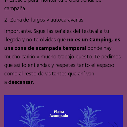
1- Espacio para montar tu propia tienda de
campaña
2- Zona de furgos y autocaravanas
Importante: Sigue las señales del festival a tu
llegada y no te olvides que
no es un Camping, es
una zona de acampada temporal
donde hay
mucho cariño y mucho trabajo puesto. Te pedimos
que así lo entiendas y respetes tanto el espacio
como al resto de visitantes que ahí van
a
descansar
.